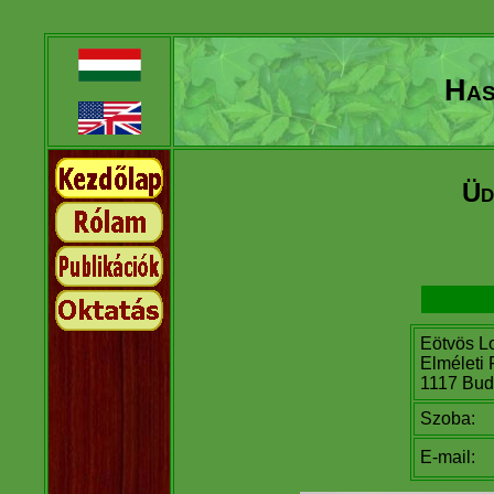
Has
Üd
Eötvös 
Elméleti 
1117 Bud
Szoba:
E-mail: